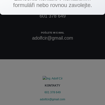
formuláři nebo rovnou zavolejte.
ZAVOLEJTE MI
601 378 649
POŠLETE MI E-MAIL
adolfcir@gmail.com
KONTAKTY
601 378 649
adolfcir@gmail.com