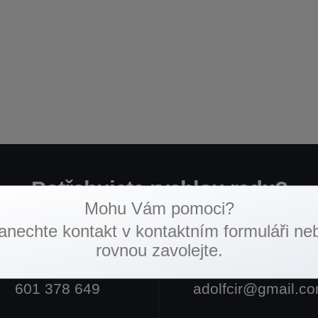
Potřebujete rychlou radu?
Mohu Vám pomoci?
Spojte se se mnou.
anechte kontakt v kontaktním formuláři ne
rovnou zavolejte.
ZAVOLEJTE MI
POŠLETE MI E-MAIL
601 378 649
adolfcir@gmail.c