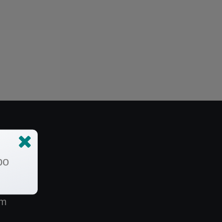
bo
om