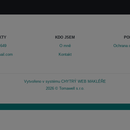
KTY
KDO JSEM
PO
 649
O mně
Ochrana 
ail.com
Kontakt
Vytvořeno v systému
CHYTRÝ WEB MAKLÉŘE
2026 © Tomawell s.r.o.