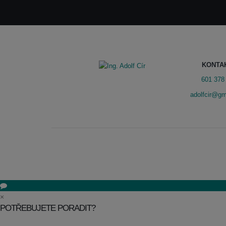
KONTA
601 378
adolfcir@gm
×
POTŘEBUJETE PORADIT?