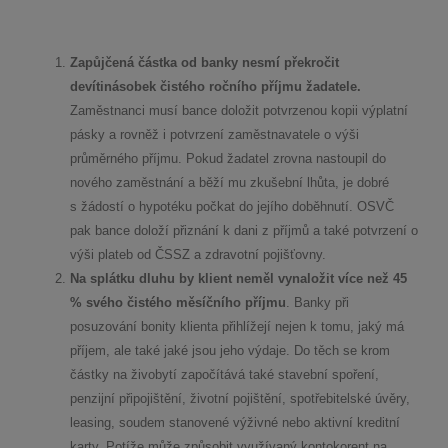
Zapůjčená částka od banky nesmí překročit
devítinásobek čistého ročního příjmu žadatele.
Zaměstnanci musí bance doložit potvrzenou kopii výplatní
pásky a rovněž i potvrzení zaměstnavatele o výši
průměrného příjmu. Pokud žadatel zrovna nastoupil do
nového zaměstnání a běží mu zkušební lhůta, je dobré
s žádostí o hypotéku počkat do jejího doběhnutí. OSVČ
pak bance doloží přiznání k dani z příjmů a také potvrzení o
výši plateb od ČSSZ a zdravotní pojišťovny.
Na splátku dluhu by klient neměl vynaložit více než 45
% svého čistého měsíčního příjmu
. Banky při
posuzování bonity klienta přihlížejí nejen k tomu, jaký má
příjem, ale také jaké jsou jeho výdaje. Do těch se krom
částky na živobytí započítává také stavební spoření,
penzijní připojištění, životní pojištění, spotřebitelské úvěry,
leasing, soudem stanovené výživné nebo aktivní kreditní
karty. Potíže může způsobit využívaný kontokorent na