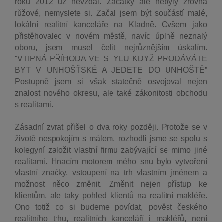
roku 2012 už nevzdal. Začátky ale nebyly zrovna
růžové, nemyslete si. Začal jsem být součástí malé,
lokální realitní kanceláře na Kladně. Ovšem jako
přistěhovalec v novém městě, navíc úplně neznalý
oboru, jsem musel čelit nejrůznějším úskalím.
“VTIPNÁ PŘÍHODA VE STYLU KDYŽ PRODÁVÁTE
BYT V UNHOŠŤSKÉ A JEDETE DO UNHOŠTĚ”
Postupně jsem si však statečně osvojoval nejen
znalost nového okresu, ale také zákonitosti obchodu
s realitami.
Zásadní zvrat přišel o dva roky později. Protože se v
životě nespokojím s málem, rozhodli jsme se spolu s
kolegyní založit vlastní firmu zabývající se mimo jiné
realitami. Hnacím motorem mého snu bylo vytvoření
vlastní značky, vstoupení na trh vlastním jménem a
možnost něco změnit. Změnit nejen přístup ke
klientům,
ale taky pohled klientů na realitní makléře.
Ono totiž co si budeme povídat, pověst českého
realitního trhu, realitních kanceláří i makléřů, není