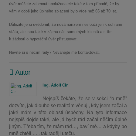
úvěr můžete zahrnout spolužadatele také v tom případě, že by
vám v době jeho úplného splacení bylo více než 65 až 70 let.
Důležité je si uvědomit, že nová nařízení neslouží jen k ochraně
státu, ale jsou také v zájmu nás samotných klientů a s tím
k žádosti o hypotéční úvěr přistupovat.
Nevíte si s něčím rady? Neváhejte mě kontaktovat.
Autor
Ing. Adolf Cír
Nejspíš čekáte, že se v sekci “o mně”
dozvíte, jak dlouho se realitám věnuji, kdy jsem začal a
jaké mám v této oblasti úspěchy. Na tyto informace
nejspíš dojde také, ale já bych rád začal něčím úplně
jiným. Třeba tím, že mám rád…, baví mě… a kdyby po
mně chtěli ….. tak raději uteču.