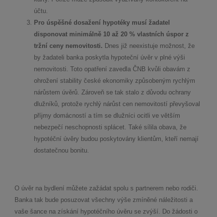
účtu.
Pro úspěšné dosažení hypotéky musí žadatel
disponovat minimálně 10 až 20 % vlastních úspor z
tržní ceny nemovitosti.
Dnes již neexistuje možnost, že
by žadateli banka poskytla hypoteční úvěr v plné výši
nemovitosti. Toto opatření zavedla ČNB kvůli obavám z
ohrožení stability české ekonomiky způsobeným rychlým
nárůstem úvěrů. Zároveň se tak stalo z důvodu ochrany
dlužníků, protože rychlý nárůst cen nemovitostí převyšoval
příjmy domácností a tím se dlužníci ocitli ve větším
nebezpečí neschopnosti splácet. Také sílila obava, že
hypotéční úvěry budou poskytovány klientům, kteří nemají
dostatečnou bonitu.
O úvěr na bydlení můžete zažádat spolu s partnerem nebo rodiči.
Banka tak bude posuzovat všechny výše zmíněné náležitosti a
vaše šance na získání hypotéčního úvěru se zvýší. Do žádosti o