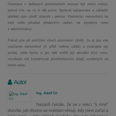
Orientace v daňových povinnostech nemusí být noční můrou,
pokud víte, na co si dát pozor. Správné načasování a základní
přehled vám ušetří starosti i peníze. Vlastnictví nemovitosti by
totiž mělo přinášet především radost, ne zbytečný stres
z administrativy.
Pokud jste při pročítání všech povinností zjistili, že je pro vás
současná nemovitost již příliš velkou zátěží a zvažujete její
prodej, nebo byste si jen rádi ověřili její aktuální tržní cenu,
neváhejte mě kontaktovat prostřednictvím údajů uvedených na
tomto webu.
Autor
Ing. Adolf Cír
Nejspíš čekáte, že se v sekci “o mně”
dozvíte, jak dlouho se realitám věnuji, kdy jsem začal a