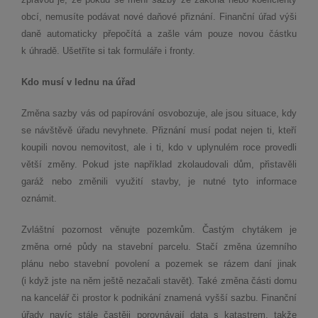
obcí, nemusíte podávat nové daňové přiznání. Finanční úřad výši
daně automaticky přepočítá a zašle vám pouze novou částku
k úhradě. Ušetříte si tak formuláře i fronty.
Kdo musí v lednu na úřad
Změna sazby vás od papírování osvobozuje, ale jsou situace, kdy
se návštěvě úřadu nevyhnete. Přiznání musí podat nejen ti, kteří
koupili novou nemovitost, ale i ti, kdo v uplynulém roce provedli
větší změny. Pokud jste například zkolaudovali dům, přistavěli
garáž nebo změnili využití stavby, je nutné tyto informace
oznámit.
Zvláštní pozornost věnujte pozemkům. Častým chytákem je
změna orné půdy na stavební parcelu. Stačí změna územního
plánu nebo stavební povolení a pozemek se rázem daní jinak
(i když jste na něm ještě nezačali stavět). Také změna části domu
na kancelář či prostor k podnikání znamená vyšší sazbu. Finanční
úřady navíc stále častěji porovnávají data s katastrem, takže