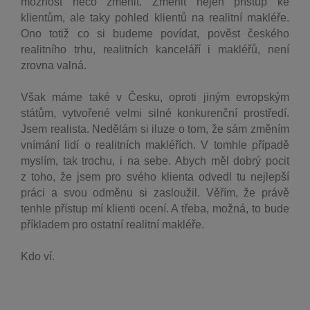
možnost něco změnit. Změnit nejen přístup ke
klientům,
ale taky pohled klientů na realitní makléře.
Ono totiž co si budeme povídat, pověst českého
realitního trhu, realitních kanceláří i makléřů, není
zrovna valná.
Však máme také v Česku, oproti jiným evropským
státům, vytvořené velmi silné konkurenční prostředí.
Jsem realista. Nedělám si iluze o tom, že sám změním
vnímání lidí o realitních makléřích. V tomhle případě
myslím, tak trochu, i na sebe. Abych měl dobrý pocit
z toho, že jsem pro svého klienta odvedl tu nejlepší
práci
a svou odměnu si zasloužil. Věřím, že právě
tenhle přístup mí klienti ocení. A třeba, možná, to bude
příkladem pro ostatní realitní makléře.
Kdo ví.