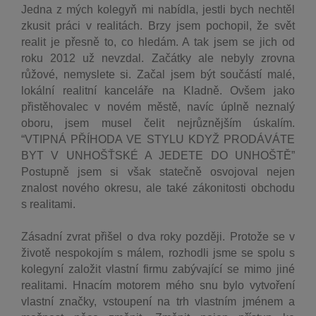
Jedna z mých kolegyň mi nabídla, jestli bych nechtěl
zkusit práci v realitách. Brzy jsem pochopil, že svět
realit je přesně to, co hledám. A tak jsem se jich od
roku 2012 už nevzdal. Začátky ale nebyly zrovna
růžové, nemyslete si. Začal jsem být součástí malé,
lokální realitní kanceláře na Kladně. Ovšem jako
přistěhovalec v novém městě, navíc úplně neznalý
oboru, jsem musel čelit nejrůznějším úskalím.
“VTIPNÁ PŘÍHODA VE STYLU KDYŽ PRODÁVÁTE
BYT V UNHOŠŤSKÉ A JEDETE DO UNHOŠTĚ”
Postupně jsem si však statečně osvojoval nejen
znalost nového okresu, ale také zákonitosti obchodu
s realitami.
Zásadní zvrat přišel o dva roky později. Protože se v
životě nespokojím s málem, rozhodli jsme se spolu s
kolegyní založit vlastní firmu zabývající se mimo jiné
realitami. Hnacím motorem mého snu bylo vytvoření
vlastní značky, vstoupení na trh vlastním jménem a