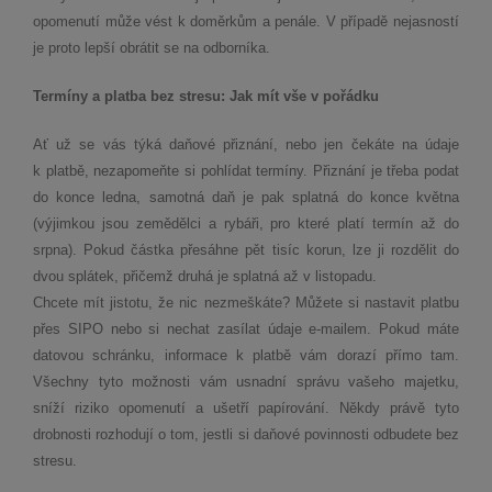
opomenutí může vést k doměrkům a penále. V případě nejasností
je proto lepší obrátit se na odborníka.
Termíny a platba bez stresu: Jak mít vše v pořádku
Ať už se vás týká daňové přiznání, nebo jen čekáte na údaje
k platbě, nezapomeňte si pohlídat termíny. Přiznání je třeba podat
do konce ledna, samotná daň je pak splatná do konce května
(výjimkou jsou zemědělci a rybáři, pro které platí termín až do
srpna). Pokud částka přesáhne pět tisíc korun, lze ji rozdělit do
dvou splátek, přičemž druhá je splatná až v listopadu.
Chcete mít jistotu, že nic nezmeškáte? Můžete si nastavit platbu
přes SIPO nebo si nechat zasílat údaje e-mailem. Pokud máte
datovou schránku, informace k platbě vám dorazí přímo tam.
Všechny tyto možnosti vám usnadní správu vašeho majetku,
sníží riziko opomenutí a ušetří papírování. Někdy právě tyto
drobnosti rozhodují o tom, jestli si daňové povinnosti odbudete bez
stresu.