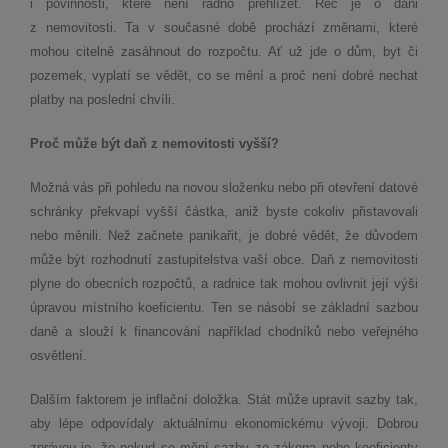
i povinnosti, které není radno přehlížet. Řeč je o dani
z nemovitosti. Ta v současné době prochází změnami, které
mohou citelně zasáhnout do rozpočtu. Ať už jde o dům, byt či
pozemek, vyplatí se vědět, co se mění a proč není dobré nechat
platby na poslední chvíli.
Proč může být daň z nemovitosti vyšší?
Možná vás při pohledu na novou složenku nebo při otevření datové
schránky překvapí vyšší částka, aniž byste cokoliv přistavovali
nebo měnili. Než začnete panikařit, je dobré vědět, že důvodem
může být rozhodnutí zastupitelstva vaší obce. Daň z nemovitosti
plyne do obecních rozpočtů, a radnice tak mohou ovlivnit její výši
úpravou místního koeficientu. Ten se násobí se základní sazbou
daně a slouží k financování například chodníků nebo veřejného
osvětlení.
Dalším faktorem je inflační doložka. Stát může upravit sazby tak,
aby lépe odpovídaly aktuálnímu ekonomickému vývoji. Dobrou
zprávou je, že pokud se mění sazby ze zákona nebo koeficienty