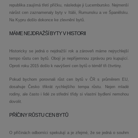
republika zaujímá třetí příčku, následuje ji Lucembursko. Nejmenší
nárůst cen zaznamenaly byty v Itálii, Rumunsku a ve Španělsku.
Na Kypru došlo dokonce ke zlevnění bytů.
MÁME NEJDRAŽŠÍ BYTY V HISTORII
Historicky se jedná o nejdražší rok a zároveň máme nejrychlejší
tempo růstu cen bytů. Obojí je nepříjemnou zprávou pro kupující.
Oproti roku 2015 došlo k navýšení cen bytů o téměř tři čtvrtiny.
Pokud bychom porovnali růst cen bytů v ČR s průměrem EU,
dosahuje Česko třikrát rychlejšího tempa růstu. Nejen mladé
rodiny, ale často i lidé ze střední třídy si vlastní bydlení nemohou
dovolit.
PŘÍČINY RŮSTU CEN BYTŮ
O příčinách odborníci spekulují a je zřejmé, že se jedná o souhrn