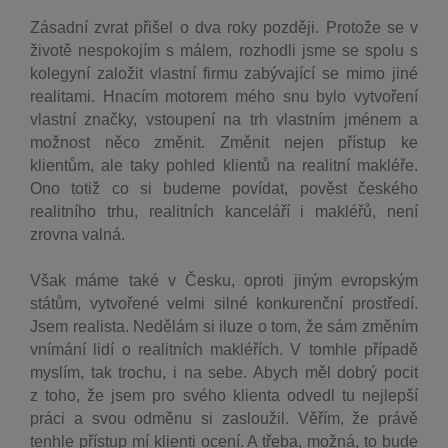
Zásadní zvrat přišel o dva roky později. Protože se v
životě nespokojím s málem, rozhodli jsme se spolu s
kolegyní založit vlastní firmu zabývající se mimo jiné
realitami. Hnacím motorem mého snu bylo vytvoření
vlastní značky, vstoupení na trh vlastním jménem a
možnost něco změnit. Změnit nejen přístup ke
klientům,
ale taky pohled klientů na realitní makléře.
Ono totiž co si budeme povídat, pověst českého
realitního trhu, realitních kanceláří i makléřů, není
zrovna valná.
Však máme také v Česku, oproti jiným evropským
státům, vytvořené velmi silné konkurenční prostředí.
Jsem realista. Nedělám si iluze o tom, že sám změním
vnímání lidí o realitních makléřích. V tomhle případě
myslím, tak trochu, i na sebe. Abych měl dobrý pocit
z toho, že jsem pro svého klienta odvedl tu nejlepší
práci
a svou odměnu si zasloužil. Věřím, že právě
tenhle přístup mí klienti ocení. A třeba, možná, to bude