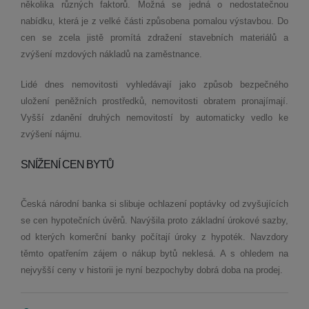
několika různých faktorů. Možná se jedná o nedostatečnou
nabídku, která je z velké části způsobena pomalou výstavbou. Do
cen se zcela jistě promítá zdražení stavebních materiálů a
zvýšení mzdových nákladů na zaměstnance.
Lidé dnes nemovitosti vyhledávají jako způsob bezpečného
uložení peněžních prostředků, nemovitosti obratem pronajímají.
Vyšší zdanění druhých nemovitostí by automaticky vedlo ke
zvýšení nájmu.
SNÍŽENÍ CEN BYTŮ
Česká národní banka si slibuje ochlazení poptávky od zvyšujících
se cen hypotečních úvěrů. Navýšila proto základní úrokové sazby,
od kterých komerční banky počítají úroky z hypoték. Navzdory
těmto opatřením zájem o nákup bytů neklesá. A s ohledem na
nejvyšší ceny v historii je nyní bezpochyby dobrá doba na prodej.