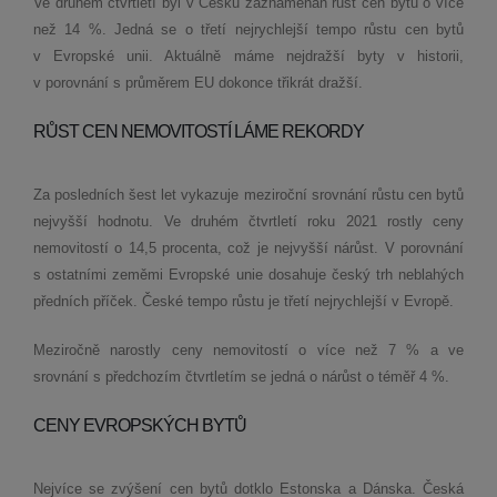
Ve druhém čtvrtletí byl v Česku zaznamenán růst cen bytů o více
než 14 %. Jedná se o třetí nejrychlejší tempo růstu cen bytů
v Evropské unii. Aktuálně máme nejdražší byty v historii,
v porovnání s průměrem EU dokonce třikrát dražší.
RŮST CEN NEMOVITOSTÍ LÁME REKORDY
Za posledních šest let vykazuje meziroční srovnání růstu cen bytů
nejvyšší hodnotu. Ve druhém čtvrtletí roku 2021 rostly ceny
nemovitostí o 14,5 procenta, což je nejvyšší nárůst. V porovnání
s ostatními zeměmi Evropské unie dosahuje český trh neblahých
předních příček. České tempo růstu je třetí nejrychlejší v Evropě.
Meziročně narostly ceny nemovitostí o více než 7 % a ve
srovnání s předchozím čtvrtletím se jedná o nárůst o téměř 4 %.
CENY EVROPSKÝCH BYTŮ
Nejvíce se zvýšení cen bytů dotklo Estonska a Dánska. Česká