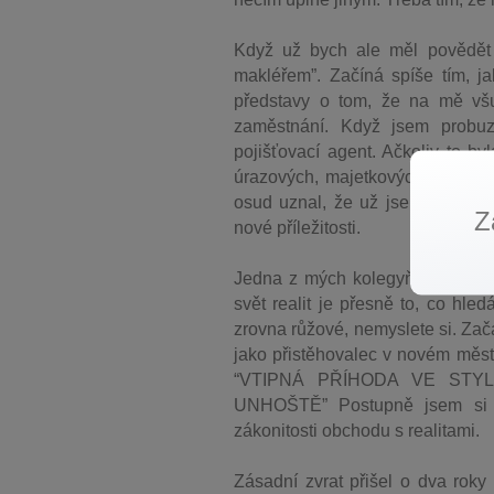
Když už bych ale měl povědět sv
makléřem”. Začíná spíše tím, j
představy o tom, že na mě všu
zaměstnání. Když jsem probuze
pojišťovací agent. Ačkoliv to by
úrazových, majetkových a kdovíja
osud uznal, že už jsem dostateč
Z
nové příležitosti.
Jedna z mých kolegyň mi nabídla,
svět realit je přesně to, co hle
zrovna růžové, nemyslete si. Zač
jako přistěhovalec v novém městě
“VTIPNÁ PŘÍHODA VE ST
UNHOŠTĚ” Postupně jsem si vš
zákonitosti obchodu s realitami.
Zásadní zvrat přišel o dva roky