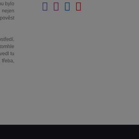
nu bylo
 nejen
 pověst
středí.
 tomhle
vedl tu
 třeba,