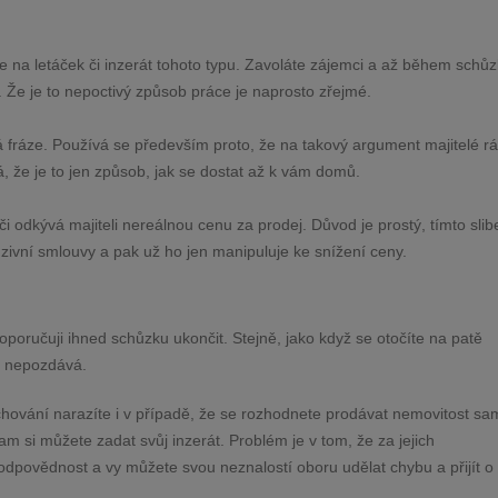
te na letáček či inzerát tohoto typu. Zavoláte zájemci a až během schů
. Že je to nepoctivý způsob práce je naprosto zřejmé.
á fráze. Používá se především proto, že na takový argument majitelé rá
vá, že je to jen způsob, jak se dostat až k vám domů.
či odkývá majiteli nereálnou cenu za prodej. Důvod je prostý, tímto sli
uzivní smlouvy a pak už ho jen manipuluje ke snížení ceny.
oporučuji ihned schůzku ukončit. Stejně, jako když se otočíte na patě
o nepozdává.
chování narazíte i v případě, že se rozhodnete prodávat nemovitost sam
 kam si můžete zadat svůj inzerát. Problém je v tom, že za jejich
dpovědnost a vy můžete svou neznalostí oboru udělat chybu a přijít o