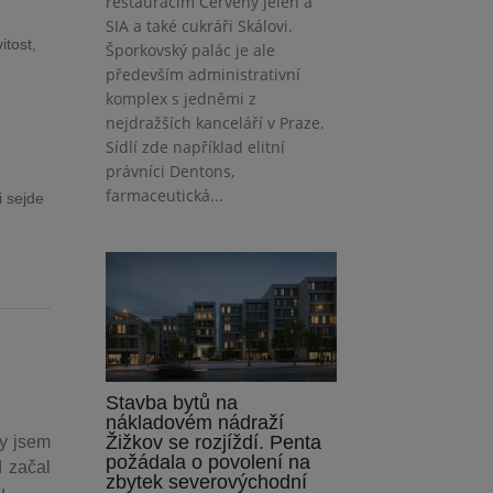
restauracím Červený jelen a
SIA a také cukráři Skálovi.
itost,
Šporkovský palác je ale
především administrativní
komplex s jedněmi z
nejdražších kanceláří v Praze.
Sídlí zde například elitní
právníci Dentons,
farmaceutická...
i sejde
Stavba bytů na
nákladovém nádraží
Žižkov se rozjíždí. Penta
dy jsem
požádala o povolení na
d začal
zbytek severovýchodní
u.