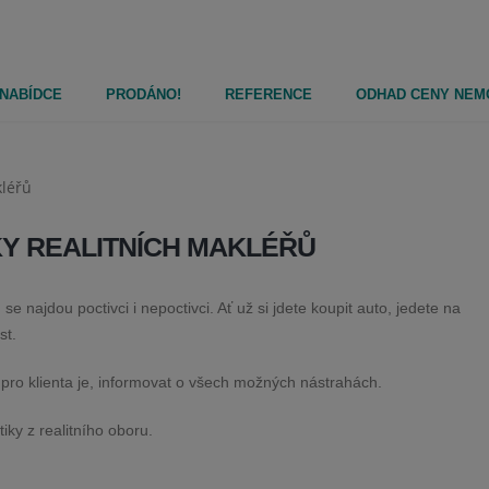
 NABÍDCE
PRODÁNO!
REFERENCE
ODHAD CENY NEM
KY REALITNÍCH MAKLÉŘŮ
 najdou poctivci i nepoctivci. Ať už si jdete koupit auto, jedete na
st.
 pro klienta je, informovat o všech možných nástrahách.
iky z realitního oboru.