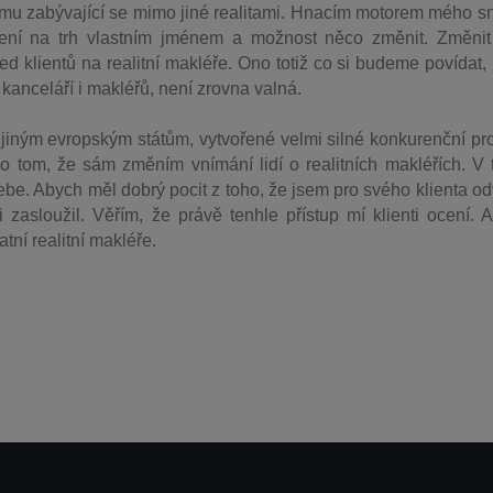
 firmu zabývající se mimo jiné realitami. Hnacím motorem mého s
upení na trh vlastním jménem a možnost něco změnit. Změnit
ed klientů na realitní makléře. Ono totiž co si budeme povídat,
h kanceláří i makléřů, není zrovna valná.
iným evropským státům, vytvořené velmi silné konkurenční pro
 o tom, že sám změním vnímání lidí o realitních makléřích. V
sebe. Abych měl dobrý pocit z toho, že jsem pro svého klienta od
zasloužil. Věřím, že právě tenhle přístup mí klienti ocení. A
tní realitní makléře.