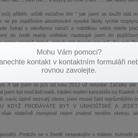
ůj příběh, určitě nezačne tím “ jak jsem se toužil stát re
ak se po úspěšném absolvování vysoké školy rychle rozplyn
de čekají s otevřenou náručí a nabídkou velmi dobře pla
ní do tvrdé reality vstřebal, nastoupil jsem do pojišťovn
la práce vlastně dobrá, nebyla tak docela pro mě. Na poli živ
kých pojistek jsem se prostě necítil ve své kůži. V tu chvíli 
Mohu Vám pomoci?
ně poučen, přestal jsem věřit na zázraky a jsem připraven p
anechte kontakt v kontaktním formuláři ne
rovnou zavolejte.
 jestli bych nechtěl zkusit práci v realitách. Brzy jsem pocho
dám. A tak jsem se jich od roku 2012 už nevzdal. Začátky ale
al jsem být součástí malé, lokální realitní kanceláře na Kladně
, navíc úplně neznalý oboru, jsem musel čelit nejrůznějším ú
YLU KDYŽ PRODÁVÁTE BYT V UNHOŠŤSKÉ A JEDE
ak statečně osvojoval nejen znalost nového okresu, al
 později. Protože se v životě nespokojím s málem, rozhodli 