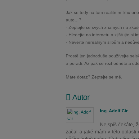
Jak se tedy na tom realitním trhu or
auto…?
- Zeptejte se svých známých na zkuš
- Hledejte na internetu a zjišťujte si 
- Nevěřte nereálným slibům a nedů
Prostě jen jednoduše používejte sels
a poradí. Až pak se rozhodněte a uděl
Máte dotaz? Zeptejte se mě.
Autor
Ing. Adolf Cír
Nejspíš čekáte, ž
začal a jaké mám v této oblasti 
něčím úplně jiným. Třeba tím, že