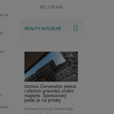
601 378 649
zky se
REALITY AKTUÁLNĚ
di
bem
Domov Červeného jelena
i elitních právníků změní
i.
majitele. Šporkovský
palác je na prodej
 velké
Pražané ho znají hlavně díky