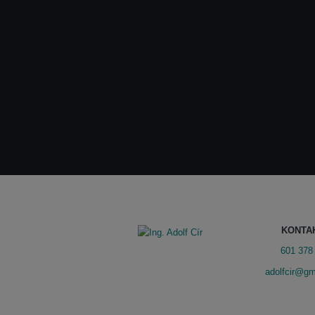
KONTA
601 378
adolfcir@gm