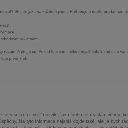
ientovat? Stejně, jako na každém jiném. Potřebujete dobře prodat nemov
enosti.
informace.
věryhodným reklamám.
ký rozum. A ptejte se. Pokud to s vámi někdo myslí dobře, rád se s vám
ejte první krok.
e se v sekci “o mně” dozvíte, jak dlouho se realitám věnuji, k
úspěchy. Na tyto informace nejspíš dojde také, ale já bych rá
 mám rád…, baví mě… a kdyby po mně chtěli ….. tak raději uteč