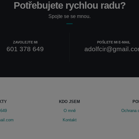
Potřebujete rychlou radu?
Spojte se se mnou.
ZAVOLEJTE MI
POŠLETE MI E-MAIL
601 378 649
adolfcir@gmail.c
KTY
KDO JSEM
PO
 649
O mně
Ochrana 
ail.com
Kontakt