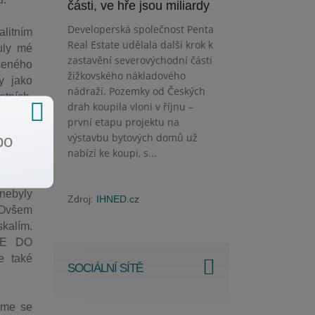
části, ve hře jsou miliardy
Developerská společnost Penta
alitním
Real Estate udělala další krok k
uly mé
zastavění severovýchodní části
ceného
žižkovského nákladového
y jako
nádraží. Pozemky od Českých
otních,
drah koupila vloni v říjnu –
nejspíš
první etapu projektu na
řijmout
výstavbu bytových domů už
bo
nabízí ke koupi, s...
pil, že
 nebyly
Zdroj:
IHNED.cz
. Ovšem
skalím.
TE DO
e také
SOCIÁLNÍ SÍTĚ
jsme se