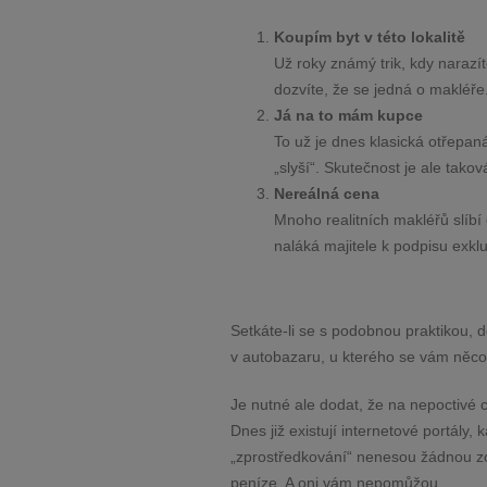
Koupím byt v této lokalitě
Už roky známý trik, kdy narazí
dozvíte, že se jedná o makléře
Já na to mám kupce
To už je dnes klasická otřepan
„slyší“. Skutečnost je ale tako
Nereálná cena
Mnoho realitních makléřů slíbí 
naláká majitele k podpisu exkl
Setkáte-li se s podobnou praktikou, d
v autobazaru, u kterého se vám něc
Je nutné ale dodat, že na nepoctivé 
Dnes již existují internetové portály,
„zprostředkování“ nenesou žádnou zo
peníze. A oni vám nepomůžou.