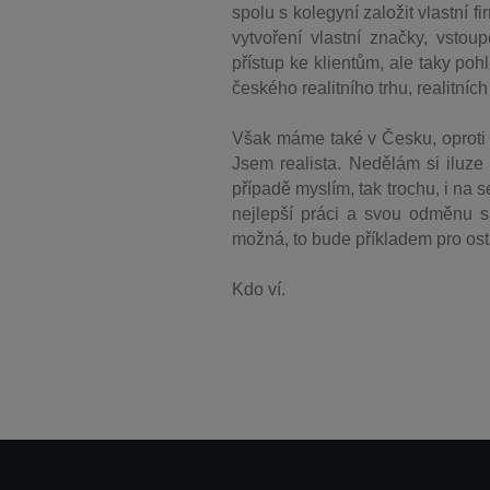
spolu s kolegyní založit vlastní
vytvoření vlastní značky, vsto
přístup ke klientům,
ale taky pohl
českého realitního trhu, realitníc
Však máme také v Česku, oproti j
Jsem realista. Nedělám si iluze
případě myslím, tak trochu, i na 
nejlepší práci
a svou odměnu si 
možná, to bude příkladem pro osta
Kdo ví.