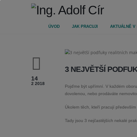
ÚVOD
JAK PRACUJI
AKTUÁLNĚ V
3 NEJVĚTŠÍ PODFU
14
2 2018
Pojďme být upřímní. V každém oboru se
dovolenou, nebo prodáváte nemovito
Úkolem těch, kteří pracují především
Tady jsou 3 nejčastějších nekalé prakt