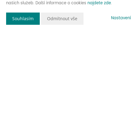
našich služeb. Další informace o cookies
najdete zde
.
Nastavení
Souhlasím
Odmítnout vše
Popis nemovitosti
Hledáte rodinný dům s velmi dobrou dostupností do Prahy nebo
Kladna? Exkluzivně si Vám dovoluji nabídnout rodinný dům ve
Středočeské obci Dřetovice. Dům je umístěný v klidné části na
okraji obce a zajistí Vám tak svojí polohou dostatečný klid na
relaxaci. Autem dojedete za 20 minut na Nádraží Veleslavín
nebo za 15 minut do centra Kladna.
Dům je dispozičně řešený jako 4+1. V přízemí se nachází obývací
pokoj, kuchyně, jídelna, dětský pokoj, koupelna s vanou a
sprchovým koutem a samostatně umístěná toaleta. V patře je
ložnice a rozlehlá půda s možností vybudování dalších dvou
prostorných pokojů.