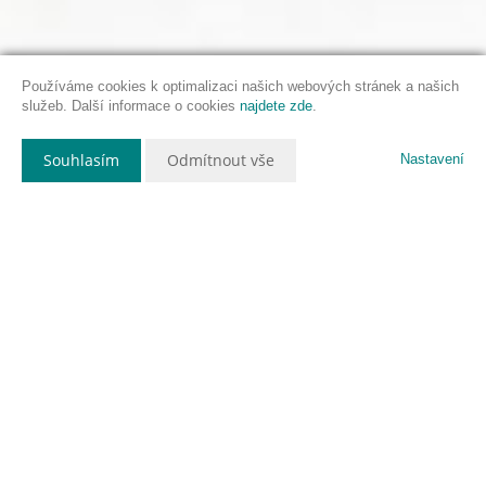
Používáme cookies k optimalizaci našich webových stránek a našich
služeb. Další informace o cookies
najdete zde
.
Souhlasím
Odmítnout vše
Nastavení
Popis nemovitosti
Exkluzivně si Vám dovoluji nabídnout ke koupi
zajímavý byt 3+1 s lodžií o výměře 73m2 (byt
66m2 + lodžie 7m2). Nachází se ve druhém
patře panelového domu v ulici Okružní, Slaný.
Jedná se o byt po kompletní rekonstrukci. Nově
vystavěné jádro a příčky, nové štuky, rozvody