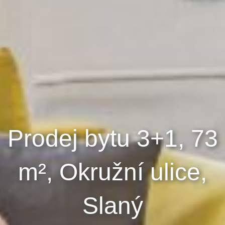
Prodej bytu 3+1, 73
m², Okružní ulice,
Slaný